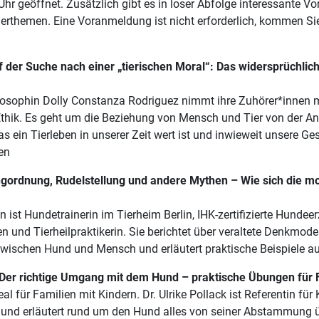
 geöffnet. Zusätzlich gibt es in loser Abfolge interessante Vo
erthemen. Eine Voranmeldung ist nicht erforderlich, kommen Si
f der Suche nach einer „tierischen Moral“: Das widersprüchlic
hilosophin Dolly Constanza Rodriguez nimmt ihre Zuhörer*innen m
Ethik. Es geht um die Beziehung von Mensch und Tier von der An
s ein Tierleben in unserer Zeit wert ist und inwieweit unsere Gese
ten
angordnung, Rudelstellung und andere Mythen – Wie sich die 
st Hundetrainerin im Tierheim Berlin, IHK-zertifizierte Hundeerz
en und Tierheilpraktikerin. Sie berichtet über veraltete Denkmode
ischen Hund und Mensch und erläutert praktische Beispiele au
 Der richtige Umgang mit dem Hund – praktische Übungen für 
eal für Familien mit Kindern. Dr. Ulrike Pollack ist Referentin fü
in und erläutert rund um den Hund alles von seiner Abstammung 