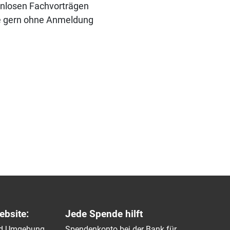
enlosen Fachvorträgen
ie gern ohne Anmeldung
ebsite:
Jede Spende hilft
und Umgebung
Spendenkonto bei der Bank für