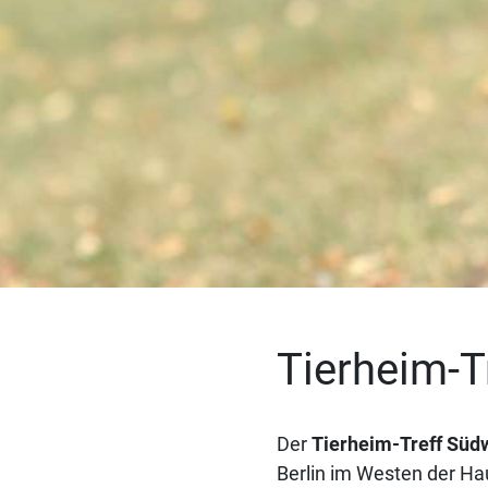
Tierheim-T
Der
Tierheim-Treff Südw
Berlin im Westen der Ha