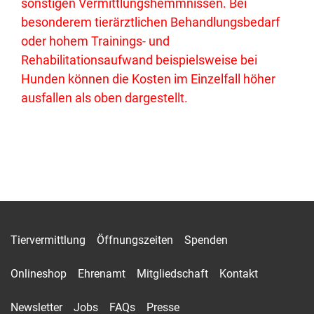
sonstigen Vermittlungshemmnissen. Bei
besonderem tierärztlichen Behandlungsbedarf
oder hohem Trainings- und
Rehabilitationsaufwand beispielsweise bei
Hunden können die Kosten im Einzelfall höher
ausfallen als oben dargestellt.
Tiervermittlung
Öffnungszeiten
Spenden
Onlineshop
Ehrenamt
Mitgliedschaft
Kontakt
Newsletter
Jobs
FAQs
Presse