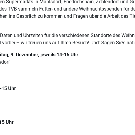
en Supermarkts in Mahlsdorf, Friedrichshain, Zehlendorf und G
n des TVB sammeln Futter- und andere Weihnachtsspenden für da
schen ins Gespräch zu kommen und Fragen über die Arbeit des Ti
 Daten und Uhrzeiten für die verschiedenen Standorte des Weih
orbei – wir freuen uns auf Ihren Besuch! Und: Sagen Sie’s natür
tag, 9. Dezember, jeweils 14-16 Uhr
sdorf
-15 Uhr
15 Uhr