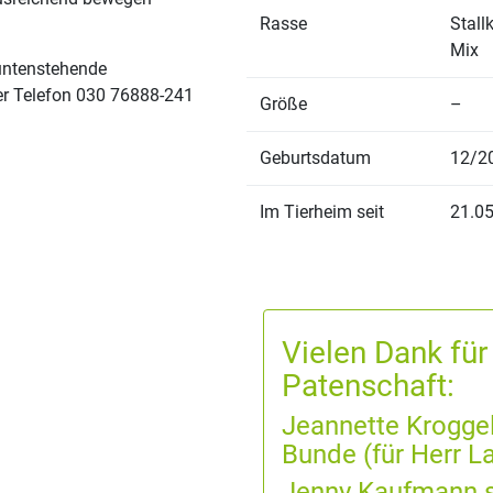
Rasse
Stall
Mix
untenstehende
ter Telefon 030 76888-241
Größe
–
Geburtsdatum
12/2
Im Tierheim seit
21.0
Vielen Dank für
Patenschaft:
Jeannette Krogge
Bunde (für Herr 
Jenny Kaufmann 