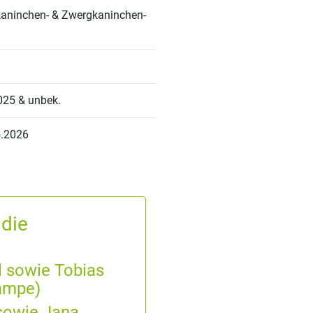
kaninchen- & Zwergkaninchen-
025 & unbek.
5.2026
 die
l sowie Tobias
Lampe)
sowie Jana