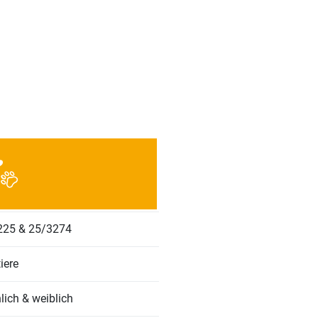
225 & 25/3274
iere
ich & weiblich