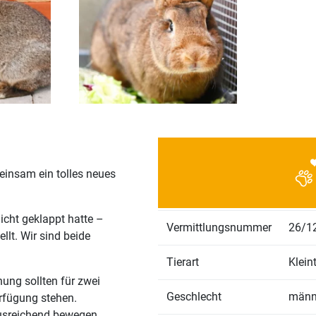
insam ein tolles neues
nicht geklappt hatte –
Vermittlungsnummer
26/1
llt. Wir sind beide
Tierart
Kleint
ung sollten für zwei
Geschlecht
männl
rfügung stehen.
 ausreichend bewegen