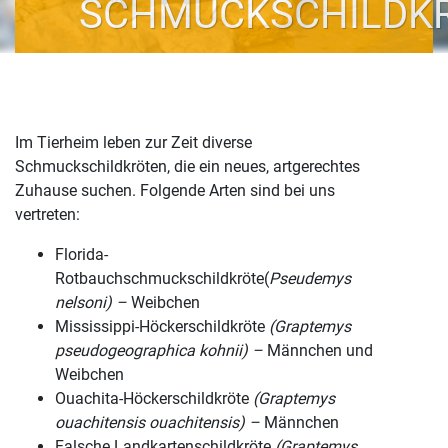
SCHMUCKSCHILDK
Im Tierheim leben zur Zeit diverse
Schmuckschildkröten, die ein neues, artgerechtes
Zuhause suchen. Folgende Arten sind bei uns
vertreten:
Florida-
Rotbauchschmuckschildkröte(
Pseudemys
nelsoni)
–
Weibchen
Mississippi-Höckerschildkröte
(
Graptemys
pseudogeographica kohnii)
–
Männchen und
Weibchen
Ouachita-Höckerschildkröte
(Graptemys
ouachitensis ouachitensis)
–
Männchen
Falsche Landkartenschildkröte
(Graptemys