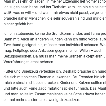
Man muss ehrlich sagen: In meiner Erziehung lief vorher scho
ich zugebissen habe und ins Tierheim kam. Ich bin ein selbst
weiß, was er will – und wenn mir etwas nicht passt, zeige ich 
brauche daher Menschen, die sehr souverän sind und mir die S
bisher gefehlt hat.
Ich bin stubenrein, kenne die Grundkommandos und fahre pr
Bahn mit. Auch an anderen Hunden kann ich ruhig vorbeilaufe
Zweithund geeignet bin, müsste man individuell schauen. Was 
mag: Fellpflege oder Anfassen gegen meinen Willen – auch n
Bezugspersonen. Da muss man meine Grenzen akzeptieren u
Vorerfahrungen ernst nehmen.
Futter und Spielzeug verteidige ich. Deshalb brauche ich hu
die sich mit solchen Themen auskennen. Bei Fremden bin ich 
mich erstmal nicht beeindrucken. Kinder und Katzen sollten n
und bitte auch keine Jagdimitationsspiele für mich. Das Mau
und man sollte im Zusammenleben keine Scheu davor haben 
einmal mehr als einmal zu wenig einzusetzen.