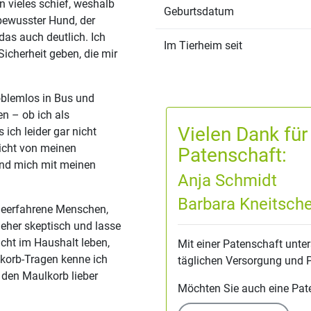
n vieles schief, weshalb
Geburtsdatum
bewusster Hund, der
das auch deutlich. Ich
Im Tierheim seit
icherheit geben, die mir
oblemlos in Bus und
n – ob ich als
Vielen Dank für
ich leider gar nicht
icht von meinen
Patenschaft:
nd mich mit meinen
Anja Schmidt
Barbara Kneitsche
ndeerfahrene Menschen,
eher skeptisch und lasse
icht im Haushalt leben,
Mit einer Patenschaft unter
lkorb-Tragen kenne ich
täglichen Versorgung und 
den Maulkorb lieber
Möchten Sie auch eine Pa