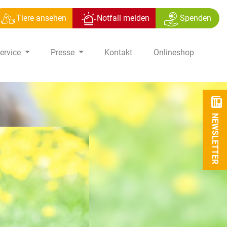
Tiere ansehen
Notfall melden
Spenden
ervice
Presse
Kontakt
Onlineshop
NEWSLETTER