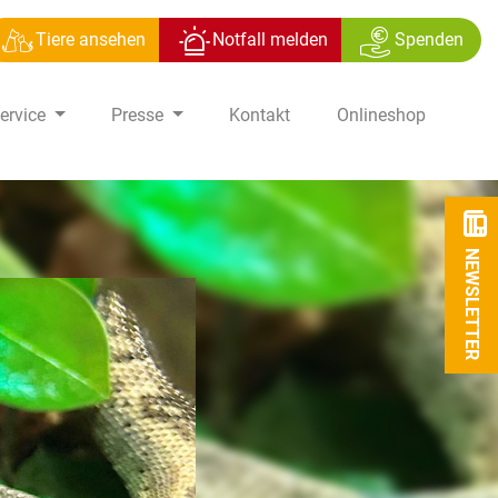
Tiere ansehen
Notfall melden
Spenden
ervice
Presse
Kontakt
Onlineshop
NEWSLETTER