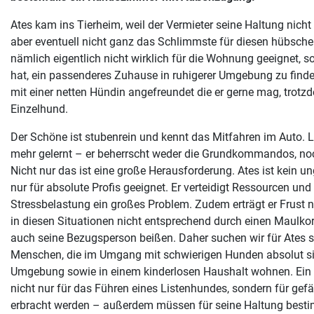
Ates kam ins Tierheim, weil der Vermieter seine Haltung nicht
aber eventuell nicht ganz das Schlimmste für diesen hübsche
nämlich eigentlich nicht wirklich für die Wohnung geeignet, s
hat, ein passenderes Zuhause in ruhigerer Umgebung zu finden
mit einer netten Hündin angefreundet die er gerne mag, trotzde
Einzelhund.
Der Schöne ist stubenrein und kennt das Mitfahren im Auto. Le
mehr gelernt – er beherrscht weder die Grundkommandos, noch
Nicht nur das ist eine große Herausforderung. Ates ist kein u
nur für absolute Profis geeignet. Er verteidigt Ressourcen und
Stressbelastung ein großes Problem. Zudem erträgt er Frust n
in diesen Situationen nicht entsprechend durch einen Maulkorb
auch seine Bezugsperson beißen. Daher suchen wir für Ates 
Menschen, die im Umgang mit schwierigen Hunden absolut sic
Umgebung sowie in einem kinderlosen Haushalt wohnen. Ei
nicht nur für das Führen eines Listenhundes, sondern für gef
erbracht werden – außerdem müssen für seine Haltung best