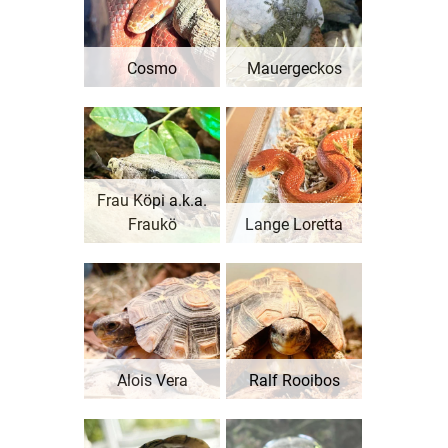
Cosmo
Mauergeckos
Frau Köpi a.k.a.
Fraukö
Lange Loretta
Alois Vera
Ralf Rooibos