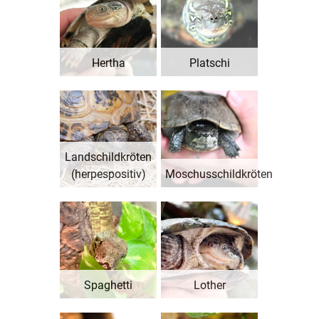
Hertha
Platschi
Landschildkröten
(herpespositiv)
Moschusschildkröten
Spaghetti
Lother