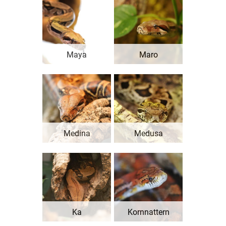
Maya
Maro
Medina
Medusa
Ka
Kornnattern