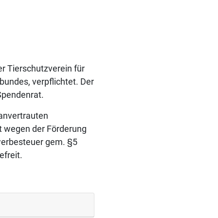
r Tierschutzverein für
bundes, verpflichtet. Der
Spendenrat.
anvertrauten
st wegen der Förderung
werbesteuer gem. §5
freit.