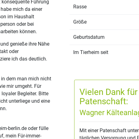
st konsequente Führung
Rasse
d habe mich da einer
son im Haushalt
Größe
lperson oder bei
narbeiten können.
Geburtsdatum
 und genieße ihre Nähe
takt oder
Im Tierheim seit
ere ich das deutlich.
, in dem man mich nicht
wie mir umgeht. Für
Vielen Dank für
loyaler Begleiter. Bitte
Patenschaft:
cht unterliege und eine
nn.
Wagner Kälteanl
m-berlin.de oder fülle
Mit einer Patenschaft unter
uf, mein Für-immer-
täglichen Versorgung und P