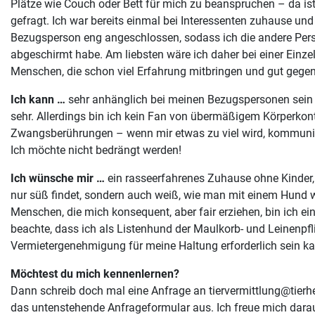
Plätze wie Couch oder Bett für mich zu beanspruchen – da i
gefragt. Ich war bereits einmal bei Interessenten zuhause un
Bezugsperson eng angeschlossen, sodass ich die andere Per
abgeschirmt habe. Am liebsten wäre ich daher bei einer Einze
Menschen, die schon viel Erfahrung mitbringen und gut gege
Ich kann …
sehr anhänglich bei meinen Bezugspersonen sein
sehr. Allerdings bin ich kein Fan von übermäßigem Körperkon
Zwangsberührungen – wenn mir etwas zu viel wird, kommunizi
Ich möchte nicht bedrängt werden!
Ich wünsche mir …
ein rasseerfahrenes Zuhause ohne Kinder
nur süß findet, sondern auch weiß, wie man mit einem Hund 
Menschen, die mich konsequent, aber fair erziehen, bin ich ein 
beachte, dass ich als Listenhund der Maulkorb- und Leinenpfli
Vermietergenehmigung für meine Haltung erforderlich sein ka
Möchtest du mich kennenlernen?
Dann schreib doch mal eine Anfrage an tiervermittlung@tierhei
das untenstehende Anfrageformular aus. Ich freue mich dara