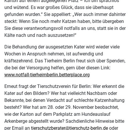
Karton auf einem abgelegenen Platz – ich bin sprachlos
und wütend. Es war großes Glück, dass sie überhaupt
gefunden wurden.“ Sie appelliert: „Wer auch immer dahinter
steckt: Wenn Sie noch mehr Katzen haben, bitte übergeben
Sie diese verantwortungsvoll notfalls an uns, statt sie in der
Kälte nach und nach auszusetzen!“
Die Behandlung der ausgesetzten Kater wird wieder viele
Wochen in Anspruch nehmen, ist aufwendig und
kräftezehrend. Das Tierheim Berlin freut sich über Spenden,
die bei der Versorgung helfen, gern über diesen Link:
www.notfall-tierheimberlin.betterplace.org
Erneut fragt der Tierschutzverein für Berlin: Wer erkennt die
Kater auf den Bildern? Wer hat vielleicht Nachbarn oder
Bekannte, bei denen Verdacht auf schlechte Katzenhaltung
besteht? Wer hat am 28. oder 29. November beobachtet,
wie der Karton auf dem Parkplatz am Hundeauslauf
Arkenberge abgestellt wurde? Sachdienliche Hinweise bitte
per Email an
tierschutzberater@tierschutz-berlin.de
oder