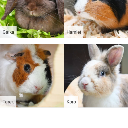
Gaika
Hamlet
Tarek
Koro