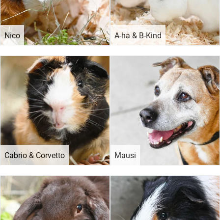
Nico
A-ha & B-Kind
Cabrio & Corvetto
Mausi